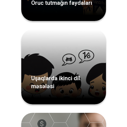
Oruc tutmağın faydaları
Uşaqlarda ikinci dil
məsələsi