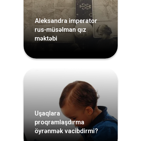
Aleksandra imperator
rus-müsəlman qız
məktəbi
Uşaqlara
proqramlaşdırma
öyrənmək vacibdirmi?