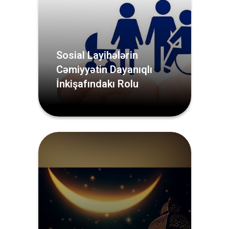
Sosial Layihələrin
Cəmiyyətin Dayanıqlı
İnkişafındakı Rolu