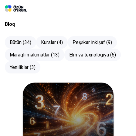
Bloq
Bütün (
34
)
Kurslar
(
4
)
Peşəkar inkişaf
(
9
)
Daxil ol
Maraqlı məlumatlar
(
13
)
Elm və texnologiya
(
5
)
Kurslar
Yeniliklər
(
3
)