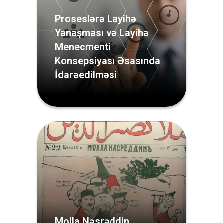
Proseslərə Layihə
Yanaşması və Layihə
Menecmenti
Konsepsiyası Əsasında
İdarəedilməsi
Molla Nəsrəddin