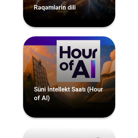
Rəqəmlərin dili
Süni İntellekt Saatı (Hour
of AI)