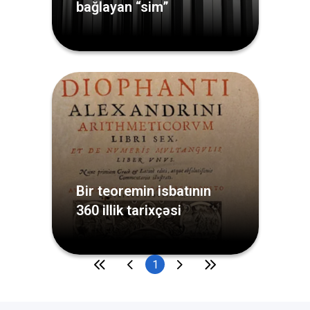
bağlayan “sim”
Bir teoremin isbatının
360 illik tarixçəsi
1