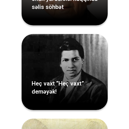
səlis söhbət
Heç vaxt “Heç vaxt”
deməyək!