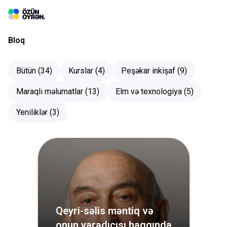
Bloq
Bütün (
34
)
Kurslar
(
4
)
Peşəkar inkişaf
(
9
)
Daxil ol
Maraqlı məlumatlar
(
13
)
Elm və texnologiya
(
5
)
Kurslar
Yeniliklər
(
3
)
Qeyri-səlis məntiq və
onun yaradıcısı haqqında