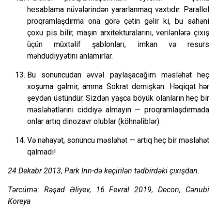
hesablama nüvələrindən yararlanmaq vaxtıdır. Parallel
proqramlaşdırma ona görə çətin gəlir ki, bu sahəni
çoxu pis bilir, maşın arxitekturalarını, verilənlərə çıxış
üçün müxtəlif şablonları, imkan və resurs
məhdudiyyətini anlamırlar.
Bu sonuncudan əvvəl paylaşacağım məsləhət heç
xoşuma gəlmir, amma Sokrat demişkən: Həqiqət hər
şeydən üstündür. Sizdən yaşca böyük olanların heç bir
məsləhətlərini ciddiyə almayın — proqramlaşdırmada
onlar artıq dinozavr olublar (köhnəliblər).
Və nəhayət, sonuncu məsləhət — artıq heç bir məsləhət
qalmadı!
24 Dekabr 2013, Park Inn-də keçirilən tədbirdəki çıxışdan.
Tərcümə: Rəşad Əliyev, 16 Fevral 2019, Decon, Cənubi
Koreya