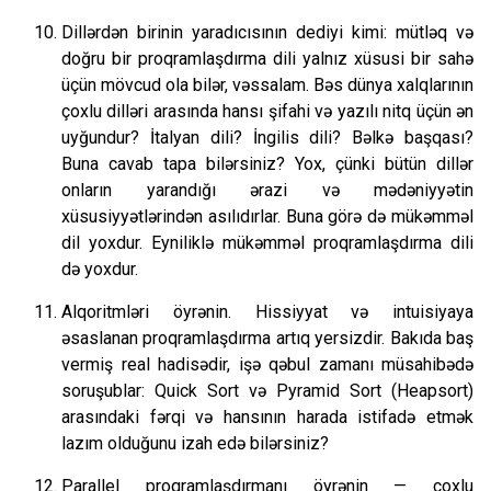
Dillərdən birinin yaradıcısının dediyi kimi: mütləq və
doğru bir proqramlaşdırma dili yalnız xüsusi bir sahə
üçün mövcud ola bilər, vəssalam. Bəs dünya xalqlarının
çoxlu dilləri arasında hansı şifahi və yazılı nitq üçün ən
uyğundur? İtalyan dili? İngilis dili? Bəlkə başqası?
Buna cavab tapa bilərsiniz? Yox, çünki bütün dillər
onların yarandığı ərazi və mədəniyyətin
xüsusiyyətlərindən asılıdırlar. Buna görə də mükəmməl
dil yoxdur. Eyniliklə mükəmməl proqramlaşdırma dili
də yoxdur.
Alqoritmləri öyrənin. Hissiyyat və intuisiyaya
əsaslanan proqramlaşdırma artıq yersizdir. Bakıda baş
vermiş real hadisədir, işə qəbul zamanı müsahibədə
soruşublar: Quick Sort və Pyramid Sort (Heapsort)
arasındaki fərqi və hansının harada istifadə etmək
lazım olduğunu izah edə bilərsiniz?
Parallel proqramlaşdırmanı öyrənin — çoxlu