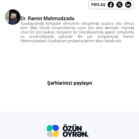
PAYLAŞ
Dr. Ramin Mahmudzadə
Azərbaycanda kompüter elmlərinin inkişafında əvəzsiz rolu olmuş
alim. Bakı Dövlət Universitetində uzun illər dərs demişdir. Hazırda
onun bir çox tələbəsi dünyanın bir sıra ölkələrində aparıcı şirkətlərdə
və universitetlərdə çalışırlar. Bir çox proqramçılar Ramin
Mahmudzadəni Azərbaycan proqramçılarının atası hesab edir.
Şərhlərinizi paylaşın