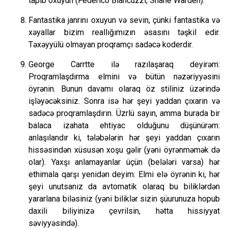
tapıb oxuyun (Federico Biancuzzi, Shane Warden).
Fantastika janrını oxuyun və sevin, çünki fantastika və
xəyallar bizim reallığımızın əsasını təşkil edir.
Təxəyyülü olmayan proqramçı sadəcə koderdir.
George Carrtte ilə razılaşaraq deyirəm:
Proqramlaşdırma elmini və bütün nəzəriyyəsini
öyrənin. Bunun davamı olaraq öz stiliniz üzərində
işləyəcəksiniz. Sonra isə hər şeyi yaddan çıxarın və
sadəcə proqramlaşdırın. Üzrlü sayın, amma burada bir
balaca izahata ehtiyac olduğunu düşünürəm:
anlaşılandır ki, tələbələrin hər şeyi yaddan çıxarın
hissəsindən xüsusən xoşu gəlir (yəni öyrənməmək də
olar). Yaxşı anlamayanlar üçün (belələri varsa) hər
ethimala qarşı yenidən deyim: Elmi elə öyrənin ki, hər
şeyi unutsanız da avtomatik olaraq bu biliklərdən
yararlana biləsiniz (yəni biliklər sizin şüurunuza hopub
daxili biliyinizə çevrilsin, hətta hissiyyat
səviyyəsində).