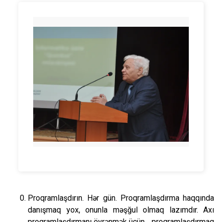
Proqramlaşdırın. Hər gün. Proqramlaşdırma haqqında
danışmaq yox, onunla məşğul olmaq lazımdır. Axı
proqramlaşdırmanı öyrənmək üçün… proqramlaşdırmaq