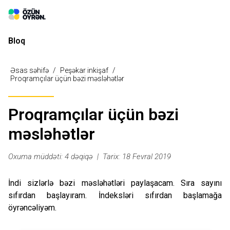
Bloq
Əsas səhifə
/
Peşəkar inkişaf
/
Proqramçılar üçün bəzi məsləhətlər
Daxil ol
Kurslar
Proqramçılar üçün bəzi
məsləhətlər
Oxuma müddəti: 4 dəqiqə
|
Tarix:
18
Fevral
2019
İndi sizlərlə bəzi məsləhətləri paylaşacam. Sıra sayını
sıfırdan başlayıram. İndeksləri sıfırdan başlamağa
öyrəncəliyəm.