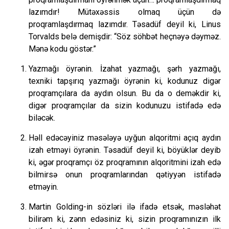
lazımdır! Mütəxəssis olmaq üçün də
proqramlaşdırmaq lazımdır. Təsadüf deyil ki, Linus
Torvalds belə demişdir: “Söz söhbət heçnəyə dəyməz.
Mənə kodu göstər.”
Yazmağı öyrənin. İzahat yazmağı, şərh yazmağı,
texniki tapşırıq yazmağı öyrənin ki, kodunuz digər
proqramçılara da aydın olsun. Bu da o deməkdir ki,
digər proqramçılar da sizin kodunuzu istifadə edə
biləcək.
Həll edəcəyiniz məsələyə uyğun alqoritmi açıq aydın
izah etməyi öyrənin. Təsadüf deyil ki, böyüklər deyib
ki, əgər proqramçı öz proqramının alqoritmini izah edə
bilmirsə onun proqramlarından qətiyyən istifadə
etməyin.
Martin Golding-in sözləri ilə ifadə etsək, məsləhət
bilirəm ki, zənn edəsiniz ki, sizin proqramınızın ilk