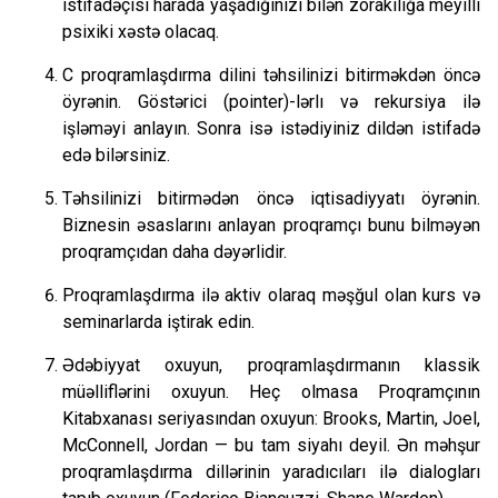
istifadəçisi harada yaşadığınızı bilən zorakılığa meyilli
psixiki xəstə olacaq.
C proqramlaşdırma dilini təhsilinizi bitirməkdən öncə
öyrənin. Göstərici (pointer)-lərlı və rekursiya ilə
işləməyi anlayın. Sonra isə istədiyiniz dildən istifadə
edə bilərsiniz.
Təhsilinizi bitirmədən öncə iqtisadiyyatı öyrənin.
Biznesin əsaslarını anlayan proqramçı bunu bilməyən
proqramçıdan daha dəyərlidir.
Proqramlaşdırma ilə aktiv olaraq məşğul olan kurs və
seminarlarda iştirak edin.
Ədəbiyyat oxuyun, proqramlaşdırmanın klassik
müəlliflərini oxuyun. Heç olmasa Proqramçının
Kitabxanası seriyasından oxuyun: Brooks, Martin, Joel,
McConnell, Jordan — bu tam siyahı deyil. Ən məhşur
proqramlaşdırma dillərinin yaradıcıları ilə dialogları